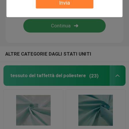
Invia
Tessuto rivestito del poliestere del PVC
Tessuto rivestito del poliestere dell'unità di elaborazi
Tessuto del rivestimento di PA
ALTRE CATEGORIE DAGLI STATI UNITI
Tessuto del rivestimento del poliestere
tessuto del taffettà del poliestere
(23)
Tessuto tinto filo