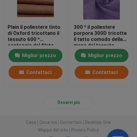
Plain il poliestere tinto
300 * il poliestere
di Oxford tricottano il
porpora 300D tricotta
tessuto 600 *
il tatto comodo della
conteggio del filato
mano del tessuto
600D 320 GSM per il
lavabile
Miglior prezzo
Miglior prezzo
panno della borsa
Contattaci
Contattaci
Osservi più
Casa
Circa noi
Contattaci
Desktop Site
Mappa del sito
Privacy Policy