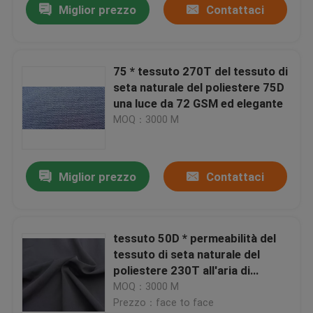
Miglior prezzo
Contattaci
75 * tessuto 270T del tessuto di
seta naturale del poliestere 75D
una luce da 72 GSM ed elegante
MOQ：3000 M
Miglior prezzo
Contattaci
tessuto 50D * permeabilità del
tessuto di seta naturale del
poliestere 230T all'aria di
conteggio del filato 50D buona
MOQ：3000 M
Prezzo：face to face