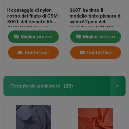
Il conteggio di nylon
360T ha tinto il
rosso del filato di GSM
modello tinto pianura di
300T del tessuto 65
nylon 52gsm del
del taffettà per gli
tessuto del taffettà
sport del rivestimento
per il panno della borsa
Miglior prezzo
Miglior prezzo
dura
Contattaci
Contattaci
Tessuto del poliestere
(20)