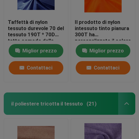
Taffettà di nylon
Il prodotto di nylon
tessuto durevole 70 del
intessuto tinto pianura
tessuto 190T * 70D
300T ha
tatto comodo della
personalizzato il colore
mano da 58 GSM
per gli abiti sportivi
Miglior prezzo
Miglior prezzo
Contattaci
Contattaci
il poliestere tricotta il tessuto
(21)