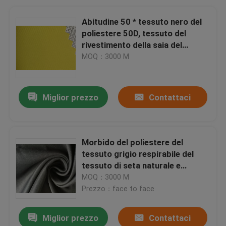
Abitudine 50 * tessuto nero del
poliestere 50D, tessuto del
rivestimento della saia del
poliestere di 100%
MOQ：3000 M
Miglior prezzo
Contattaci
Morbido del poliestere del
tessuto grigio respirabile del
tessuto di seta naturale e
comodo eccellenti per il
MOQ：3000 M
materiale della fodera
Prezzo：face to face
Miglior prezzo
Contattaci