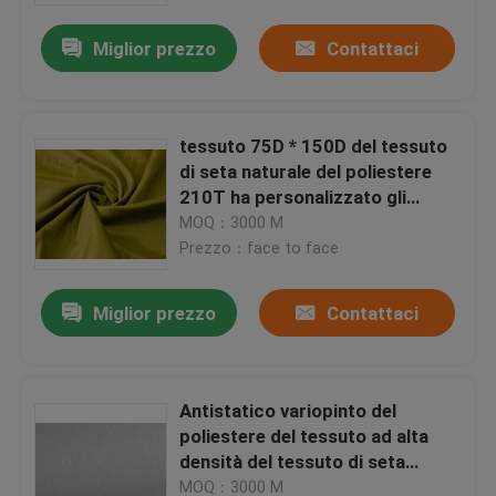
Miglior prezzo
Contattaci
tessuto 75D * 150D del tessuto
di seta naturale del poliestere
210T ha personalizzato gli
strizzacervelli di colore -
MOQ：3000 M
resistente
Prezzo：face to face
Miglior prezzo
Contattaci
Benvenuto
Antistatico variopinto del
prodotti
poliestere del tessuto ad alta
densità del tessuto di seta
naturale per i pantaloni del
su di noi
MOQ：3000 M