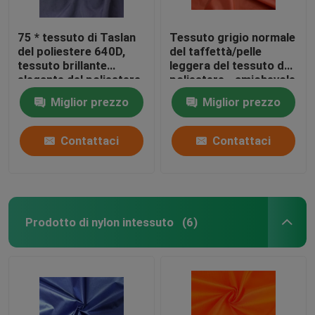
75 * tessuto di Taslan
Tessuto grigio normale
del poliestere 640D,
del taffettà/pelle
tessuto brillante
leggera del tessuto del
elegante del poliestere
poliestere - amichevole
da 150 GSM
Miglior prezzo
Miglior prezzo
Contattaci
Contattaci
Prodotto di nylon intessuto
(6)