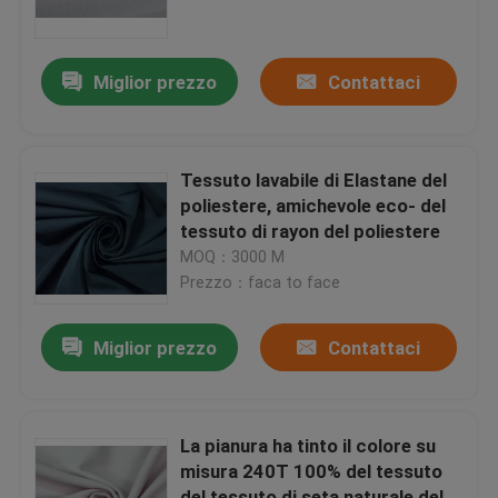
vestito
Visita della fabbrica
Miglior prezzo
Contattaci
Controllo di qualità
Tessuto lavabile di Elastane del
Contattaci
poliestere, amichevole eco- del
tessuto di rayon del poliestere
MOQ：3000 M
Richieda una citazione
Prezzo：faca to face
tessuto del taffettà del poliestere
Miglior prezzo
Contattaci
Tessuto di nylon del taffettà
La pianura ha tinto il colore su
misura 240T 100% del tessuto
Tessuto del poliestere
del tessuto di seta naturale del