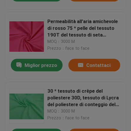
Permeabilità all'aria amichevole
di rosso 75 * pelle del tessuto
190T del tessuto di seta
naturale del poliestere 75D -
MOQ：3000 M
buona
Prezzo：face to face
Miglior prezzo
Contattaci
30 * tessuto di crêpe del
poliestere 30D, tessuto di Lycra
del poliestere di conteggio del
filato 560T
MOQ：3000 M
Prezzo：face to face