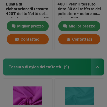
L'unità di
400T Plain il tessuto
elaborazione/il tessuto
tinto 30 del taffettà del
420T del taffettà del
poliestere * colore su
poliestere ricoperto PA
misura 30D per il panno
semplicemente ha tinto
Miglior prezzo
Miglior prezzo
20 * conteggio del
filato 20d
Contattaci
Contattaci
Tessuto di nylon del taffettà
(9)