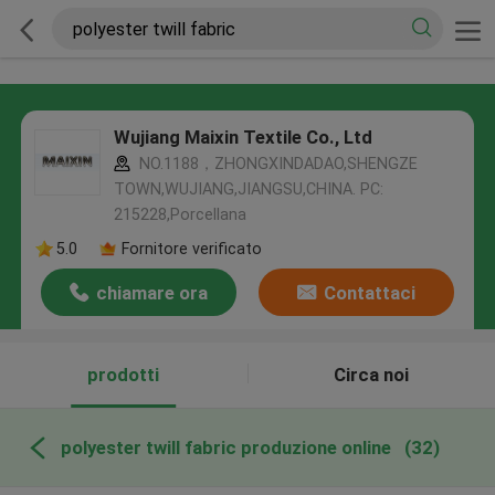
Wujiang Maixin Textile Co., Ltd
NO.1188，ZHONGXINDADAO,SHENGZE
TOWN,WUJIANG,JIANGSU,CHINA. PC:
215228,Porcellana
5.0
Fornitore verificato
chiamare ora
Contattaci
prodotti
Circa noi
polyester twill fabric produzione online
(32)