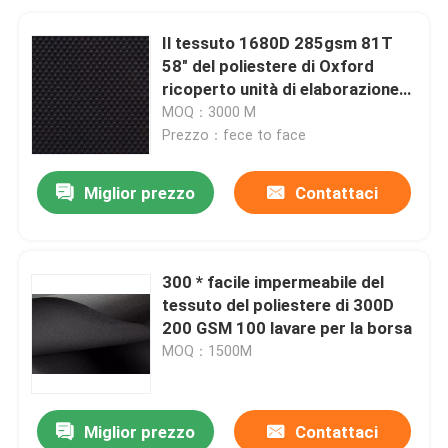
Il tessuto 1680D 285gsm 81T
58" del poliestere di Oxford
ricoperto unità di elaborazione
100 ha personalizzato il colore
MOQ：3000 M
Prezzo：fece to face
Miglior prezzo
Contattaci
300 * facile impermeabile del
tessuto del poliestere di 300D
200 GSM 100 lavare per la borsa
MOQ：1500M
Miglior prezzo
Contattaci