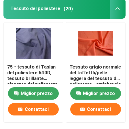
Tessuto del poliestere
(20)
75 * tessuto di Taslan
Tessuto grigio normale
del poliestere 640D,
del taffettà/pelle
tessuto brillante
leggera del tessuto del
elegante del poliestere
poliestere - amichevole
da 150 GSM
Miglior prezzo
Miglior prezzo
Contattaci
Contattaci