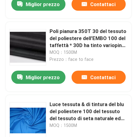
Miglior prezzo
Contattaci
Poli pianura 350T 30 del tessuto
del poliestere dell'EMBO 100 del
taffettà * 30D ha tinto variopinto
per allineare il tessuto
MOQ：1500M
Prezzo：face to face
Miglior prezzo
Contattaci
Luce tessuta & di tintura del blu
del poliestere 100 del tessuto
del tessuto di seta naturale ed
amichevole eco- elegante
MOQ：1500M