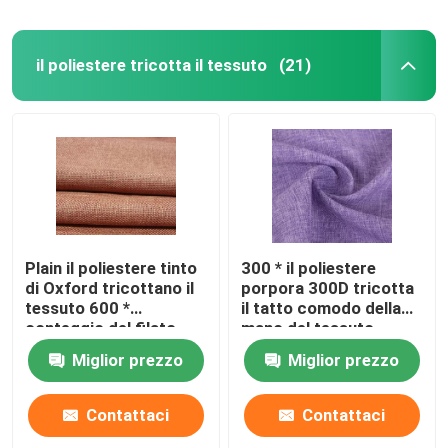
il poliestere tricotta il tessuto
(21)
Plain il poliestere tinto
300 * il poliestere
di Oxford tricottano il
porpora 300D tricotta
tessuto 600 *
il tatto comodo della
conteggio del filato
mano del tessuto
600D 320 GSM per il
lavabile
Miglior prezzo
Miglior prezzo
panno della borsa
Contattaci
Contattaci