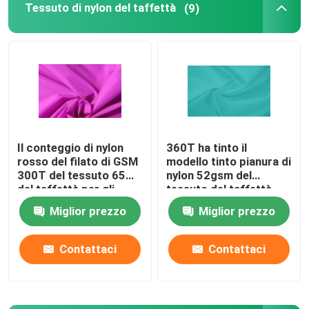
Tessuto di nylon del taffettà
(9)
Tessuto del rivestimento del poliestere
Tessuto tinto filo
Il conteggio di nylon
360T ha tinto il
rosso del filato di GSM
modello tinto pianura di
300T del tessuto 65
nylon 52gsm del
del taffettà per gli
tessuto del taffettà
sport del rivestimento
per il panno della borsa
Miglior prezzo
Miglior prezzo
dura
Contattaci
Contattaci