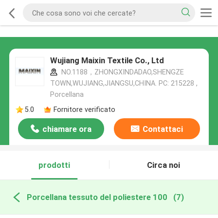
Wujiang Maixin Textile Co., Ltd
NO.1188，ZHONGXINDADAO,SHENGZE
TOWN,WUJIANG,JIANGSU,CHINA. PC: 215228 ,
Porcellana
5.0
Fornitore verificato
chiamare ora
Contattaci
prodotti
Circa noi
Porcellana tessuto del poliestere 100
(7)