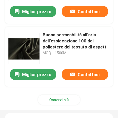
Miglior prezzo
Contattaci
Buona permeabilità all'aria
dell'essiccazione 100 del
poliestere del tessuto di aspetto
elegante rapido del taffettà
MOQ：1500M
Miglior prezzo
Contattaci
Casa
Chi siamo
Osservi più
Contatti