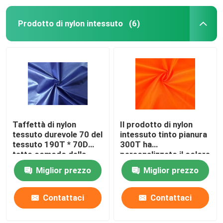
Prodotto di nylon intessuto
(6)
Taffettà di nylon
Il prodotto di nylon
tessuto durevole 70 del
intessuto tinto pianura
tessuto 190T * 70D
300T ha
tatto comodo della
personalizzato il colore
mano da 58 GSM
per gli abiti sportivi
Miglior prezzo
Miglior prezzo
Contattaci
Contattaci