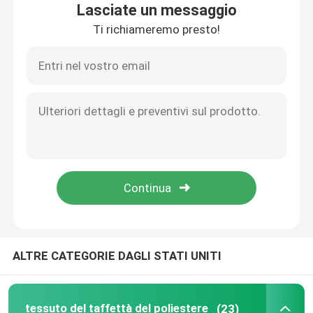
Lasciate un messaggio
Ti richiameremo presto!
Prodotti
tessuto del taffettà del poliestere
Tessuto di nylon del taffettà
Tessuto del poliestere
Prodotto di nylon intessuto
ALTRE CATEGORIE DAGLI STATI UNITI
il poliestere tricotta il tessuto
Il nylon tricotta il tessuto
tessuto del taffettà del poliestere
(23)