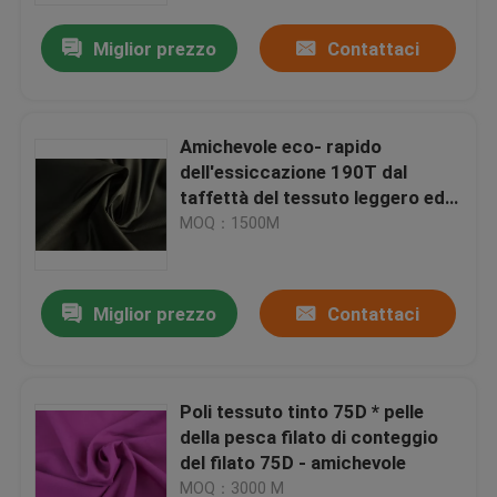
Miglior prezzo
Contattaci
Amichevole eco- rapido
dell'essiccazione 190T dal
taffettà del tessuto leggero ed
elegante del vestito
MOQ：1500M
Miglior prezzo
Contattaci
Benvenuto
Poli tessuto tinto 75D * pelle
prodotti
della pesca filato di conteggio
del filato 75D - amichevole
su di noi
MOQ：3000 M