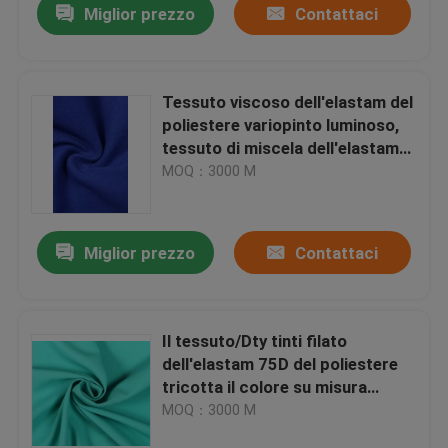
Miglior prezzo
Contattaci
Tessuto viscoso dell'elastam del
poliestere variopinto luminoso,
tessuto di miscela dell'elastam
del rayon del poliestere
MOQ：3000 M
Miglior prezzo
Contattaci
Il tessuto/Dty tinti filato
dell'elastam 75D del poliestere
tricotta il colore su misura
tessuto 250 GSM
MOQ：3000 M