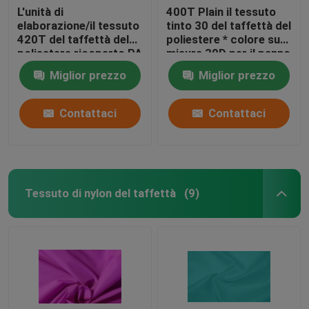
L'unità di
400T Plain il tessuto
elaborazione/il tessuto
tinto 30 del taffettà del
420T del taffettà del
poliestere * colore su
poliestere ricoperto PA
misura 30D per il panno
semplicemente ha tinto
Miglior prezzo
Miglior prezzo
20 * conteggio del
filato 20d
Contattaci
Contattaci
Tessuto di nylon del taffettà
(9)