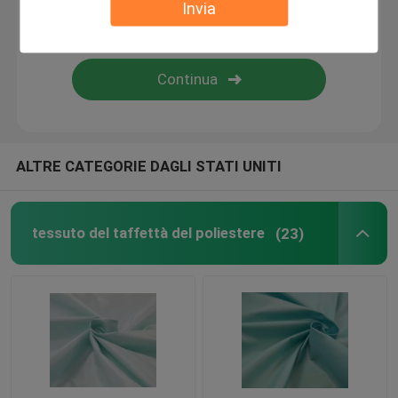
Invia
Tessuto rivestito del poliestere del PVC
Tessuto rivestito del poliestere dell'unità di elaborazi
Tessuto del rivestimento di PA
ALTRE CATEGORIE DAGLI STATI UNITI
Tessuto del rivestimento del poliestere
tessuto del taffettà del poliestere
(23)
Tessuto tinto filo