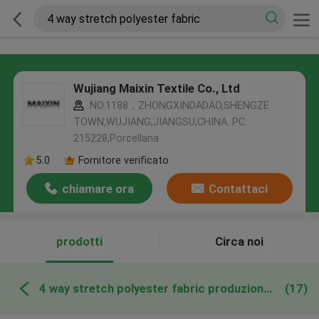
Wujiang Maixin Textile Co., Ltd
NO.1188，ZHONGXINDADAO,SHENGZE
TOWN,WUJIANG,JIANGSU,CHINA. PC:
215228,Porcellana
5.0
Fornitore verificato
chiamare ora
Contattaci
prodotti
Circa noi
4 way stretch polyester fabric produzione online
(17)