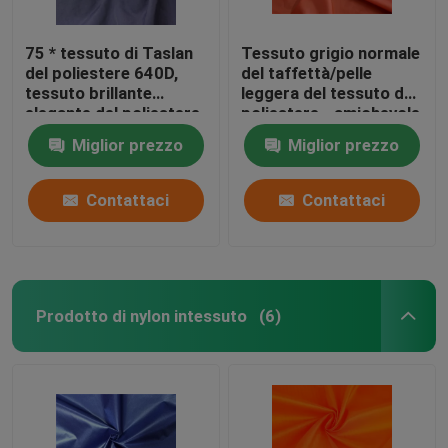
75 * tessuto di Taslan
Tessuto grigio normale
del poliestere 640D,
del taffettà/pelle
tessuto brillante
leggera del tessuto del
elegante del poliestere
poliestere - amichevole
da 150 GSM
Miglior prezzo
Miglior prezzo
Contattaci
Contattaci
Prodotto di nylon intessuto
(6)