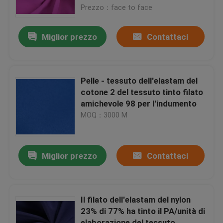
Prezzo：face to face
Visita della fabbrica
Miglior prezzo
Contattaci
Controllo di qualità
Pelle - tessuto dell'elastam del
Contattaci
cotone 2 del tessuto tinto filato
amichevole 98 per l'indumento
MOQ：3000 M
Richieda una citazione
tessuto del taffettà del poliestere
Miglior prezzo
Contattaci
Tessuto di nylon del taffettà
Il filato dell'elastam del nylon
23% di 77% ha tinto il PA/unità di
Tessuto del poliestere
elaborazione del tessuto