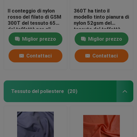
Il conteggio di nylon
360T ha tinto il
rosso del filato di GSM
modello tinto pianura di
300T del tessuto 65
nylon 52gsm del
del taffettà per gli
tessuto del taffettà
sport del rivestimento
per il panno della borsa
Miglior prezzo
Miglior prezzo
dura
Contattaci
Contattaci
Tessuto del poliestere
(20)