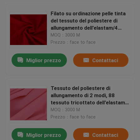
Filato su ordinazione pelle tinta
del tessuto del poliestere di
allungamento dell'elastam/4
modi del tessuto - amichevole
MOQ：3000 M
Prezzo：face to face
Miglior prezzo
Contattaci
Tessuto del poliestere di
allungamento di 2 modi, 88
tessuto tricottato dell'elastam
del poliestere 12
MOQ：3000 M
Prezzo：face to face
Miglior prezzo
Contattaci