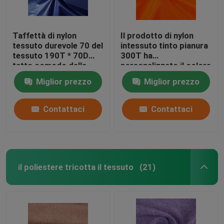
Taffettà di nylon
Il prodotto di nylon
tessuto durevole 70 del
intessuto tinto pianura
tessuto 190T * 70D
300T ha
tatto comodo della
personalizzato il colore
mano da 58 GSM
per gli abiti sportivi
Miglior prezzo
Miglior prezzo
Contattaci
Contattaci
il poliestere tricotta il tessuto
(21)