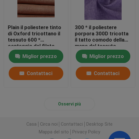
Plain il poliestere tinto
300 * il poliestere
di Oxford tricottano il
porpora 300D tricotta
tessuto 600 *
il tatto comodo della
conteggio del filato
mano del tessuto
600D 320 GSM per il
lavabile
Miglior prezzo
Miglior prezzo
panno della borsa
Contattaci
Contattaci
Osservi più
Casa
Circa noi
Contattaci
Desktop Site
Mappa del sito
Privacy Policy