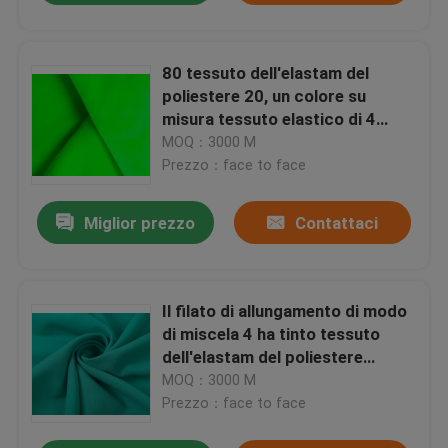
80 tessuto dell'elastam del
poliestere 20, un colore su
misura tessuto elastico di 4
modi
MOQ：3000 M
Prezzo：face to face
Miglior prezzo
Contattaci
Il filato di allungamento di modo
di miscela 4 ha tinto tessuto
dell'elastam del poliestere
50D/40D 85 15 del tessuto
MOQ：3000 M
Prezzo：face to face