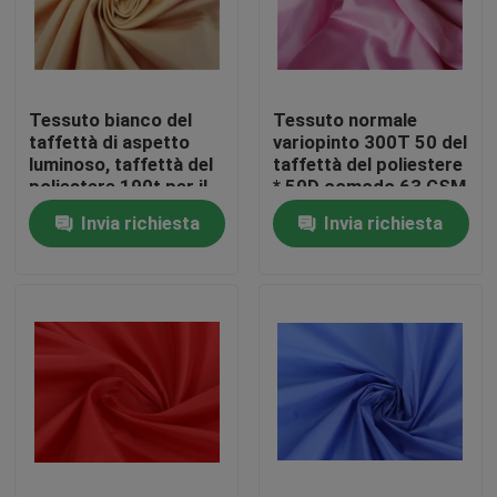
Visita della fabbrica
Tessuto bianco del
Tessuto normale
Controllo di qualità
taffettà di aspetto
variopinto 300T 50 del
luminoso, taffettà del
taffettà del poliestere
poliestere 190t per il
* 50D comodo 63 GSM
Contattaci
materiale della fodera
Invia richiesta
Invia richiesta
Richieda una citazione
tessuto del taffettà del poliestere
Tessuto di nylon del taffettà
Tessuto del poliestere