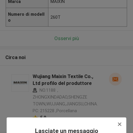
Marca
MAIXIN
Numero di modell
260T
o
Osservi più
Circa noi
Wujiang Maixin Textile Co.,
Ltd profilo del produttore
NO.1188，
ZHONGXINDADAO,SHENGZE
TOWN,WUJIANG,JIANGSU,CHINA.
PC: 215228 ,Porcellana
5.0
Fornitore verificato
Lasciate un messaggio