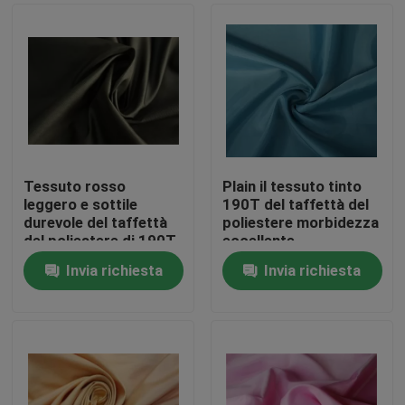
Tessuto rosso
Plain il tessuto tinto
leggero e sottile
190T del taffettà del
durevole del taffettà
poliestere morbidezza
del poliestere di 190T
eccellente
180t, del plaid del
dell'aspetto luminoso
Invia richiesta
Invia richiesta
taffettà
di 50 GSM
Benvenuto
prodotti
su di noi