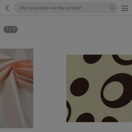
1
/
3