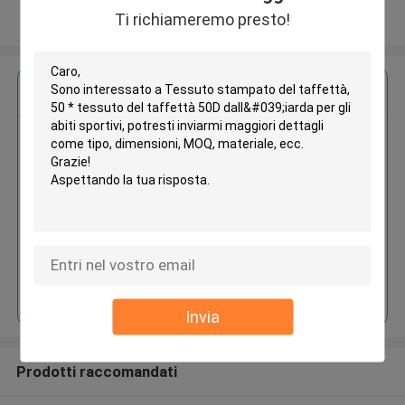
Ti richiameremo presto!
Osservi più
Ottieni il miglior prezzo per
Tessuto stampato del taffettà,
50 * tessuto del taffettà 50D
dall'iarda per gli abiti sportivi
Continua
Invia
Prodotti raccomandati