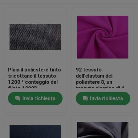
Plain il poliestere tinto
92 tessuto
tricottano il tessuto
dell'elastam del
1200 * conteggio del
poliestere 8, un
filato 1200D
tessuto elastico di 4
amichevole eco- di
modi dalla pelle
Casa
Invia richiesta
Invia richiesta
310 GSM
dell'iarda - amichevole
Chi siamo
Contatti