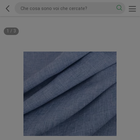
1
/
3