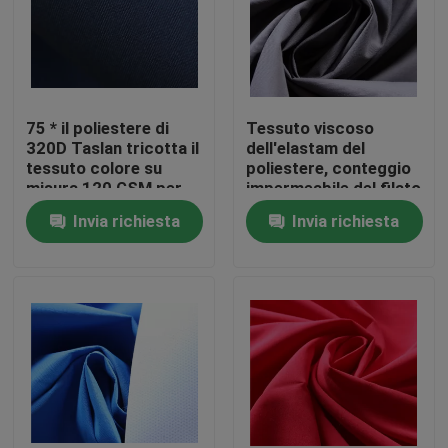
Prodotti
tessuto del taffettà del poliestere
75 * il poliestere di
Tessuto viscoso
320D Taslan tricotta il
dell'elastam del
tessuto colore su
poliestere, conteggio
Tessuto di nylon del taffettà
misura 120 GSM per
impermeabile del filato
biancheria
del tessuto 228T del
Invia richiesta
Invia richiesta
poliestere
Tessuto del poliestere
Prodotto di nylon intessuto
il poliestere tricotta il tessuto
Il nylon tricotta il tessuto